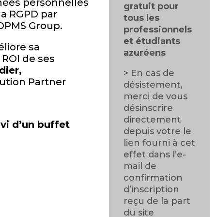
nnées personnelles
gratuit pour
la RGPD par
tous les
 DPMS Group.
professionnels
et étudiants
liore sa
azuréens
 ROI de ses
ier,
> En cas de
ution Partner
désistement,
merci de vous
désinscrire
directement
vi d’un buffet
depuis votre le
lien fourni à cet
effet dans l’e-
mail de
confirmation
d’inscription
reçu de la part
du site