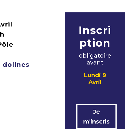
vril
Inscri
4h
ption
Pôle
obligatoire
avant
 dolines
Lundi 9
Avril
Je
m'inscris