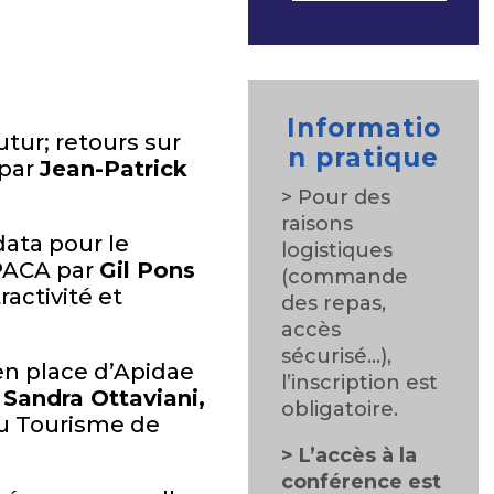
Informatio
utur; retours sur
n pratique
 par
Jean-Patrick
> Pour des
raisons
data pour le
logistiques
PACA par
Gil Pons
(commande
ractivité et
des repas,
accès
sécurisé…),
n place d’Apidae
l’inscription est
r
Sandra Ottaviani,
obligatoire.
du Tourisme de
> L’accès à la
conférence est