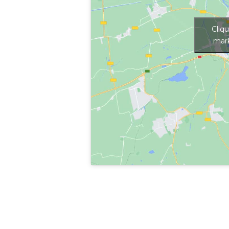
Cliq
mark