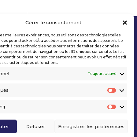
Gérer le consentement
 les meilleures expériences, nous utilisons des technologies telles
kies pour stocker et/ou accéder aux informations des appareils. Le
sentir à ces technologies nous permettra de traiter des données
le comportement de navigation ou les ID uniques sur ce site. Le fait
onsentir ou de retirer son consentement peut avoir un effet négatif
es caractéristiques et fonctions.
nnel
Toujours activé
ques
Statisti
ing
Marketi
pter
Refuser
Enregistrer les préférences