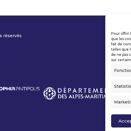
Pour offrir
s réservés
que les coo
fait de con
telles que 
de ne pas c
sur certain
Fonctio
Statisti
Market
Acce