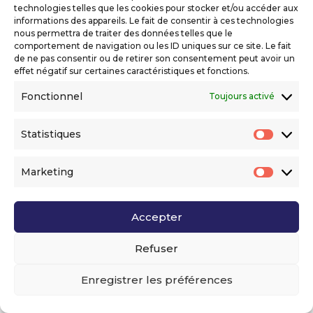
technologies telles que les cookies pour stocker et/ou accéder aux
solutions pratiques : mesure d’impact
informations des appareils. Le fait de consentir à ces technologies
environnemental des logiciels et matériels,
nous permettra de traiter des données telles que le
laboratoire collaboratif, expérimentation de solutions
comportement de navigation ou les ID uniques sur ce site. Le fait
de ne pas consentir ou de retirer son consentement peut avoir un
pour la transition énergétique en lien avec Polytech
effet négatif sur certaines caractéristiques et fonctions.
Nice.
Fonctionnel
Toujours activé
Références de l’écosystème
✦
Institut Solutions ISIS
Statistiques
Statis
✦
Fresque du Numérique – Entreprises
Marketing
Market
Accepter
Refuser

Enregistrer les préférences