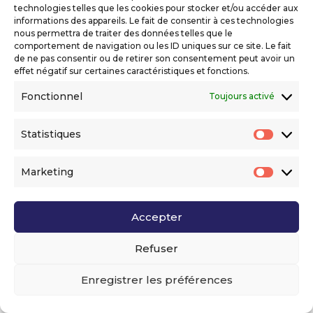
technologies telles que les cookies pour stocker et/ou accéder aux
informations des appareils. Le fait de consentir à ces technologies
nous permettra de traiter des données telles que le
comportement de navigation ou les ID uniques sur ce site. Le fait
de ne pas consentir ou de retirer son consentement peut avoir un
effet négatif sur certaines caractéristiques et fonctions.
Fonctionnel
Toujours activé
Statistiques
Statis
Marketing
Market
Accepter
Appel à orateurs Azur Tech
Summer 2026
Refuser
17 Déc 2025
Azur Tech Summer 20262 Juillet 2026
Enregistrer les préférences
SKEMA Business School · Les tendances &
usages du numérique · L'Azur Tech Summer