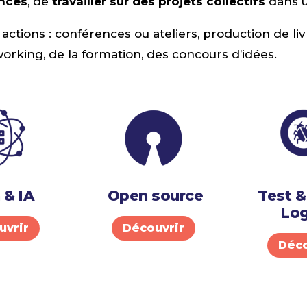
ences
, de
travailler sur des projets collectifs
dans u
ctions : conférences ou ateliers, production de liv
rking, de la formation, des concours d’idées.
 & IA
Open source
Test &
Log
uvrir
Découvrir
Déco