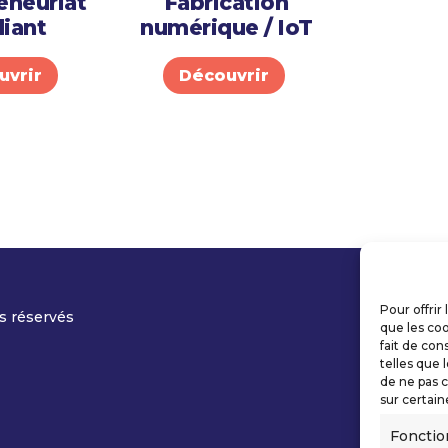
eneuriat
Fabrication
iant
numérique / IoT
uvrir
Découvrir
Pour offrir
s réservés
que les coo
fait de con
telles que 
de ne pas c
sur certain
Fonctio