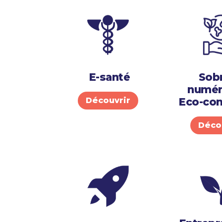
E-santé
Sobr
numér
Eco-con
Découvrir
Déco