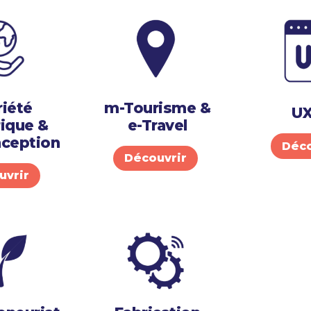
iété
m-Tourisme &
UX
ique &
e-Travel
ception
Déco
Découvrir
uvrir