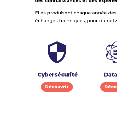
des connaissances et des expéri
Elles produisent chaque année des a
échanges techniques, pour du netwo
Cybersécurité
Data
Découvrir
Déco