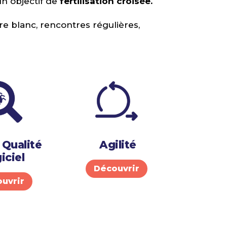
n objectif de
fertilisation croisée.
re blanc, rencontres régulières,
 Qualité
Agilité
iciel
Découvrir
uvrir