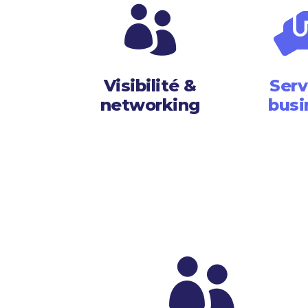

Visibilité &
Serv
networking
busi
