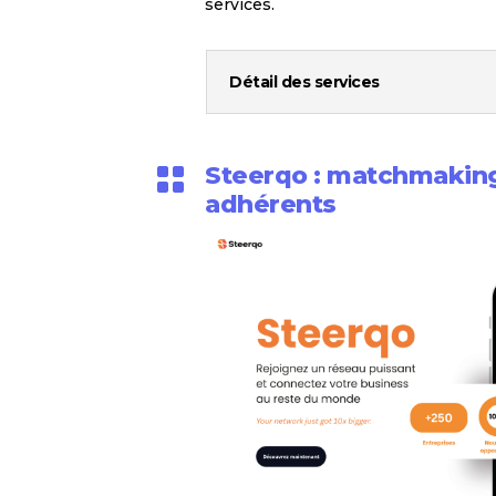
services.
Détail des services
Steerqo : matchmaking

adhérents