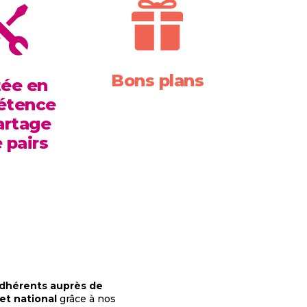


Bons plans
ée en
étence
artage
 pairs
 adhérents auprès de
et national
grâce à nos