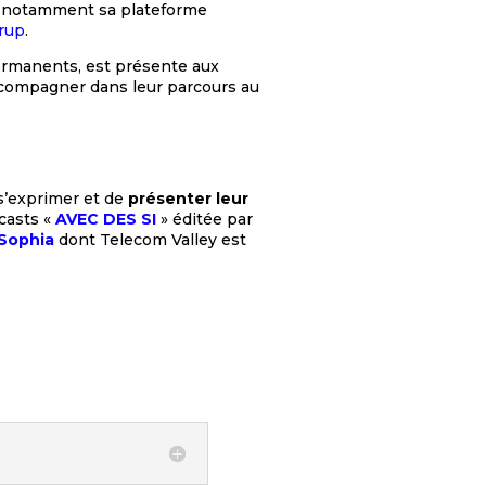
y, notamment sa plateforme
rup
.
rmanents, est présente aux
ccompagner dans leur parcours au
 s’exprimer et de
présenter leur
casts «
AVEC DES SI
» éditée par
 Sophia
dont Telecom Valley est