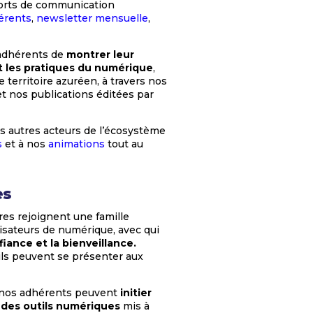
orts de communication
érents
,
newsletter mensuelle
,
adhérents de
montrer leur
t les pratiques du numérique
,
 territoire azuréen, à travers nos
t nos publications éditées par
s autres acteurs de l’écosystème
s
et à nos
animations
tout au
es
s rejoignent une famille
lisateurs de numérique, avec qui
iance et la bienveillance.
ils peuvent se présenter aux
 nos adhérents peuvent
initier
 des outils numériques
mis à