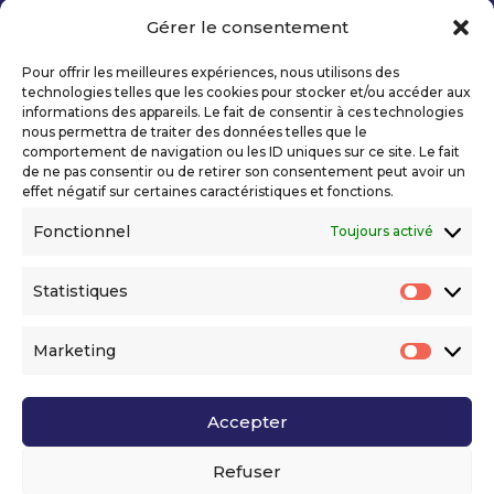
Gérer le consentement
Copyright 2026 Telecom Valley – Tous droits
réservés
Pour offrir les meilleures expériences, nous utilisons des
Mentions légales
technologies telles que les cookies pour stocker et/ou accéder aux
Politique de confidentialité
informations des appareils. Le fait de consentir à ces technologies
nous permettra de traiter des données telles que le
Déclaration d’accessibilité numérique
comportement de navigation ou les ID uniques sur ce site. Le fait
de ne pas consentir ou de retirer son consentement peut avoir un
effet négatif sur certaines caractéristiques et fonctions.
Ils nous soutiennent
Fonctionnel
Toujours activé
Statistiques
Statis
Marketing
Market
Accepter
Voir l’ensemble de nos partenaires
Refuser