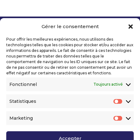
Gérer le consentement
Copyright 2026 Telecom Valley – Tous droits
réservés
Pour offrir les meilleures expériences, nous utilisons des
Mentions légales
technologies telles que les cookies pour stocker et/ou accéder aux
Politique de confidentialité
informations des appareils. Le fait de consentir à ces technologies
nous permettra de traiter des données telles que le
Déclaration d’accessibilité numérique
comportement de navigation ou les ID uniques sur ce site. Le fait
de ne pas consentir ou de retirer son consentement peut avoir un
effet négatif sur certaines caractéristiques et fonctions.
Ils nous soutiennent
Fonctionnel
Toujours activé
Statistiques
Statis
Marketing
Market
Accepter