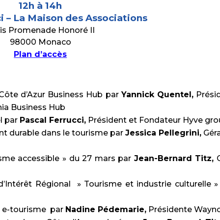
12h à 14h
ci – La Maison des Associations
bis Promenade Honoré II
98000 Monaco
Plan d’accès
 Côte d’Azur Business Hub par
Yannick Quentel,
Prési
ia Business Hub
el par
Pascal Ferrucci,
Président et Fondateur Hyve gr
t durable dans le tourisme par
Jessica Pellegrini,
Gér
isme accessible » du 27 mars par
Jean-Bernard Titz,
’Intérêt Régional » Tourisme et industrie culturelle »
n e-tourisme par
Nadine Pédemarie,
Présidente Wayn