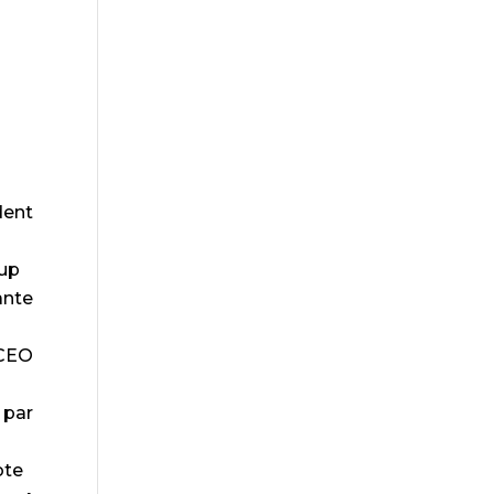
dent
oup
ante
CEO
 par
ote