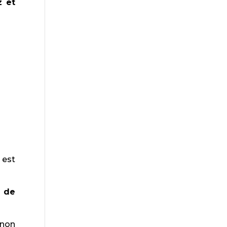
z et
 est
r de
 non