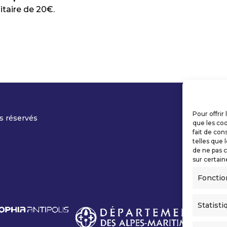
itaire de 20€.
Pour offrir
s réservés
que les coo
fait de con
telles que 
de ne pas c
sur certain
Fonctio
Statisti