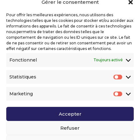
Gérer le consentement
Copyright 2026 Telecom Valley – Tous droits
réservés
Pour offrir les meilleures expériences, nous utilisons des
Mentions légales
technologies telles que les cookies pour stocker et/ou accéder aux
Politique de confidentialité
informations des appareils. Le fait de consentir à ces technologies
nous permettra de traiter des données telles que le
Déclaration d’accessibilité numérique
comportement de navigation ou les ID uniques sur ce site. Le fait
de ne pas consentir ou de retirer son consentement peut avoir un
effet négatif sur certaines caractéristiques et fonctions.
Ils nous soutiennent
Fonctionnel
Toujours activé
Statistiques
Statis
Marketing
Market
Accepter
Voir l’ensemble de nos partenaires
Refuser