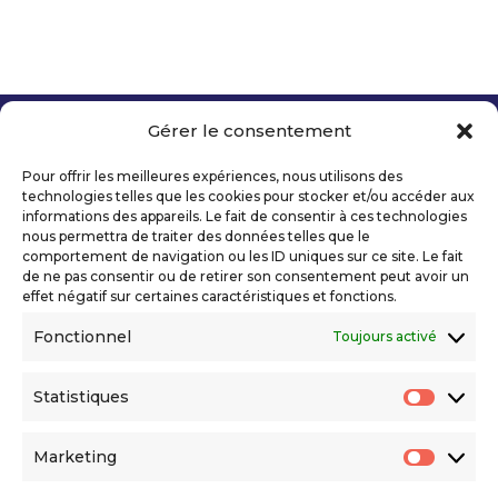
Gérer le consentement
Copyright 2026 Telecom Valley – Tous droits
réservés
Pour offrir les meilleures expériences, nous utilisons des
Mentions légales
technologies telles que les cookies pour stocker et/ou accéder aux
Politique de confidentialité
informations des appareils. Le fait de consentir à ces technologies
nous permettra de traiter des données telles que le
Déclaration d’accessibilité numérique
comportement de navigation ou les ID uniques sur ce site. Le fait
de ne pas consentir ou de retirer son consentement peut avoir un
effet négatif sur certaines caractéristiques et fonctions.
Ils nous soutiennent
Fonctionnel
Toujours activé
Statistiques
Statis
Marketing
Market