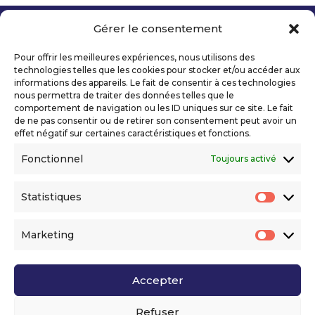
Gérer le consentement
Copyright 2026 Telecom Valley – Tous droits
réservés
Pour offrir les meilleures expériences, nous utilisons des
Mentions légales
technologies telles que les cookies pour stocker et/ou accéder aux
Politique de confidentialité
informations des appareils. Le fait de consentir à ces technologies
nous permettra de traiter des données telles que le
Déclaration d’accessibilité numérique
comportement de navigation ou les ID uniques sur ce site. Le fait
de ne pas consentir ou de retirer son consentement peut avoir un
effet négatif sur certaines caractéristiques et fonctions.
Ils nous soutiennent
Fonctionnel
Toujours activé
Statistiques
Statis
Marketing
Market
Accepter
Voir l’ensemble de nos partenaires
Refuser