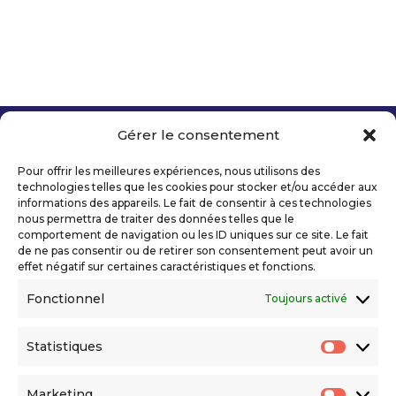
Gérer le consentement
Copyright 2026 Telecom Valley – Tous droits
réservés
Pour offrir les meilleures expériences, nous utilisons des
Mentions légales
technologies telles que les cookies pour stocker et/ou accéder aux
Politique de confidentialité
informations des appareils. Le fait de consentir à ces technologies
nous permettra de traiter des données telles que le
Déclaration d’accessibilité numérique
comportement de navigation ou les ID uniques sur ce site. Le fait
de ne pas consentir ou de retirer son consentement peut avoir un
effet négatif sur certaines caractéristiques et fonctions.
Ils nous soutiennent
Fonctionnel
Toujours activé
Statistiques
Statis
Marketing