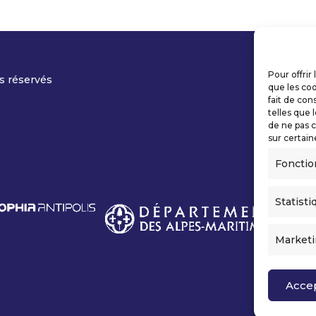
Pour offrir
s réservés
que les coo
fait de con
telles que 
de ne pas c
sur certain
Fonctio
Statisti
Market
Acce