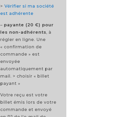
>
Vérifier si ma société
est adhérente
–
payante (20 €) pour
les non-adhérents
, à
régler en ligne. Une
« confirmation de
commande » est
envoyée
automatiquement par
mail. > choisir « billet
payant »
Votre reçu est votre
billet émis lors de votre
commande et envoyé
en PJ de l’e-mail de