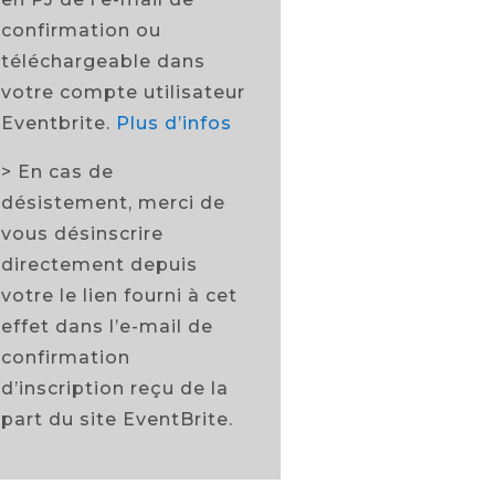
confirmation ou
téléchargeable dans
votre compte utilisateur
Eventbrite.
Plus d’infos
> En cas de
désistement, merci de
vous désinscrire
directement depuis
votre le lien fourni à cet
effet dans l’e-mail de
confirmation
d’inscription reçu de la
part du site EventBrite.