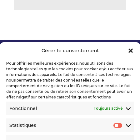
Gérer le consentement
Copyright 2026 Telecom Valley – Tous droits
réservés
Pour offrir les meilleures expériences, nous utilisons des
Mentions légales
technologies telles que les cookies pour stocker et/ou accéder aux
Politique de confidentialité
informations des appareils. Le fait de consentir à ces technologies
nous permettra de traiter des données telles que le
Déclaration d’accessibilité numérique
comportement de navigation ou les ID uniques sur ce site. Le fait
de ne pas consentir ou de retirer son consentement peut avoir un
effet négatif sur certaines caractéristiques et fonctions.
Ils nous soutiennent
Fonctionnel
Toujours activé
Statistiques
Statis