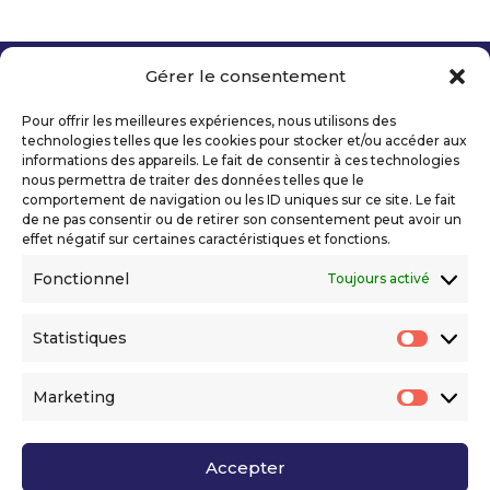
Gérer le consentement
Copyright 2026 Telecom Valley – Tous droits
réservés
Pour offrir les meilleures expériences, nous utilisons des
Mentions légales
technologies telles que les cookies pour stocker et/ou accéder aux
Politique de confidentialité
informations des appareils. Le fait de consentir à ces technologies
nous permettra de traiter des données telles que le
Déclaration d’accessibilité numérique
comportement de navigation ou les ID uniques sur ce site. Le fait
de ne pas consentir ou de retirer son consentement peut avoir un
effet négatif sur certaines caractéristiques et fonctions.
Ils nous soutiennent
Fonctionnel
Toujours activé
Statistiques
Statis
Marketing
Market
Accepter