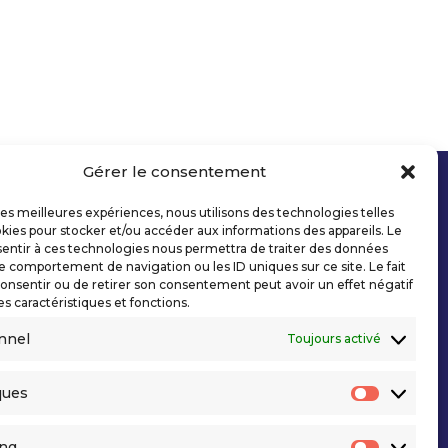
Gérer le consentement
 les meilleures expériences, nous utilisons des technologies telles
kies pour stocker et/ou accéder aux informations des appareils. Le
sentir à ces technologies nous permettra de traiter des données
le comportement de navigation ou les ID uniques sur ce site. Le fait
onsentir ou de retirer son consentement peut avoir un effet négatif
es caractéristiques et fonctions.
nnel
Toujours activé
ques
Statisti
ing