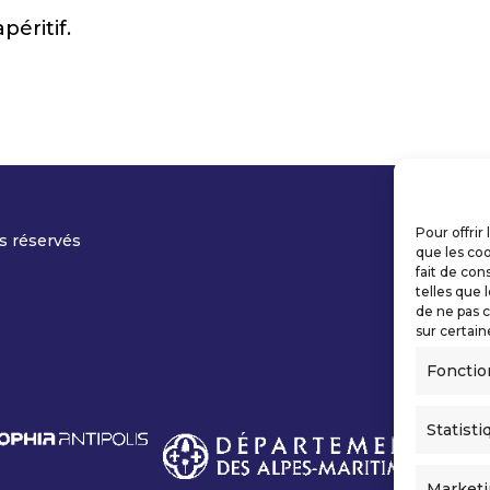
péritif.
Pour offrir
s réservés
que les coo
fait de con
telles que 
de ne pas c
sur certain
Fonctio
Statisti
Market