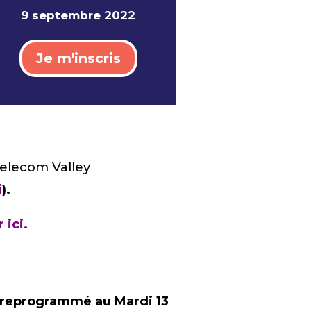
9 septembre 2022
Je m'inscris
Telecom Valley
i
).
 ici.
é reprogrammé au Mardi 13