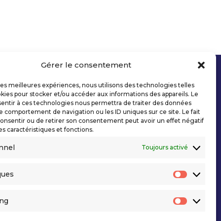
Gérer le consentement
 les meilleures expériences, nous utilisons des technologies telles
kies pour stocker et/ou accéder aux informations des appareils. Le
sentir à ces technologies nous permettra de traiter des données
le comportement de navigation ou les ID uniques sur ce site. Le fait
onsentir ou de retirer son consentement peut avoir un effet négatif
es caractéristiques et fonctions.
nnel
Toujours activé
ques
Statisti
ing
Marketi