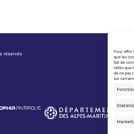
Pour offrir
s réservés
que les coo
fait de con
telles que 
de ne pas c
sur certain
Fonctio
Statisti
Market