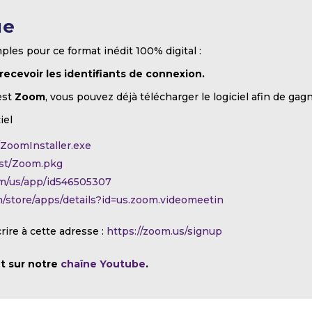
ue
ples pour ce format inédit 100% digital :
 recevoir les identifiants de connexion.
est
Zoom
, vous pouvez déjà télécharger le logiciel afin de gag
iel
t/ZoomInstaller.exe
test/Zoom.pkg
com/us/app/id546505307
om/store/apps/details?id=us.zoom.videomeetin
crire à cette adresse :
https://zoom.us/signup
t sur notre
chaîne Youtube
.