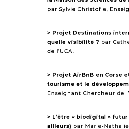
la Maison des Sciences de 
par Sylvie Christofle, Ense
> Projet Destinations inte
quelle visibilité ?
par Cathe
de l’UCA.
> Projet AirBnB en Corse et
tourisme et le développeme
Enseignant Chercheur de l
> L’être « biodigital » futu
ailleurs)
par Marie-Nathalie