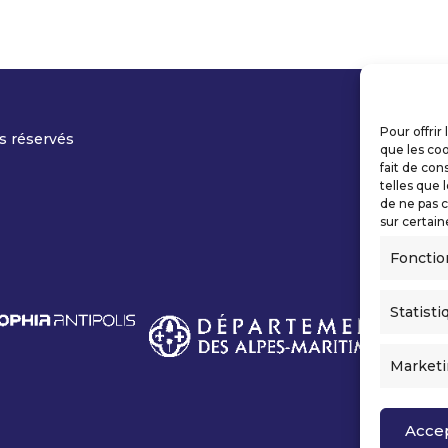
Pour offrir
s réservés
que les coo
fait de con
telles que 
de ne pas c
sur certain
Fonctio
Statisti
Market
Acce