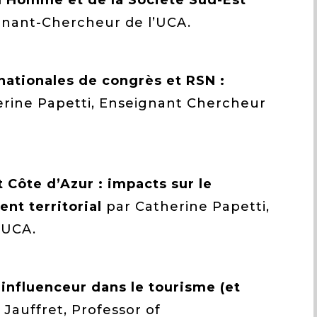
l’Homme et de la Société Sud-Est
ignant-Chercheur de l’UCA.
rnationales de congrès et RSN :
rine Papetti, Enseignant Chercheur
 Côte d’Azur : impacts sur le
nt territorial
par Catherine Papetti,
’UCA.
r influenceur dans le tourisme (et
 Jauffret, Professor of