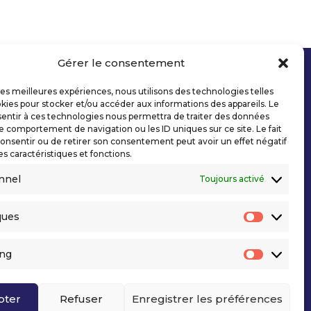
Gérer le consentement
 les meilleures expériences, nous utilisons des technologies telles
kies pour stocker et/ou accéder aux informations des appareils. Le
sentir à ces technologies nous permettra de traiter des données
le comportement de navigation ou les ID uniques sur ce site. Le fait
onsentir ou de retirer son consentement peut avoir un effet négatif
es caractéristiques et fonctions.
nnel
Toujours activé
ques
Statisti
ing
Marketi
pter
Refuser
Enregistrer les préférences