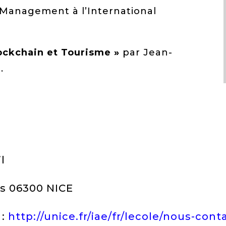
Management à l’International
Blockchain et Tourisme »
par Jean-
.
l
us 06300 NICE
 :
http://unice.fr/iae/fr/lecole/nous-cont