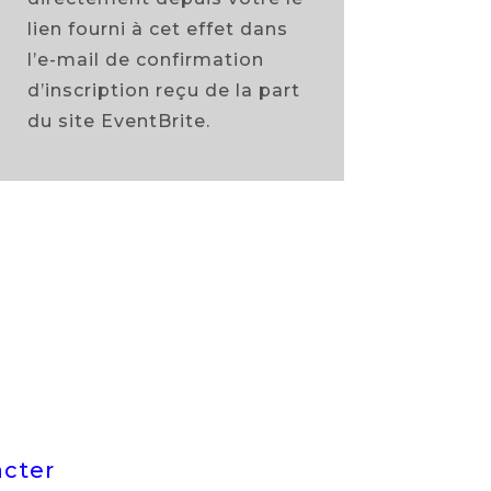
lien fourni à cet effet dans
l’e-mail de confirmation
d’inscription reçu de la part
du site EventBrite.
acter