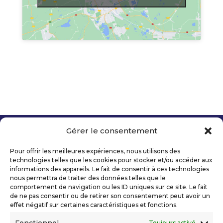
Gérer le consentement
Copyright 2026 Telecom Valley – Tous droits
réservés
Pour offrir les meilleures expériences, nous utilisons des
Mentions légales
technologies telles que les cookies pour stocker et/ou accéder aux
Politique de confidentialité
informations des appareils. Le fait de consentir à ces technologies
nous permettra de traiter des données telles que le
Déclaration d’accessibilité numérique
comportement de navigation ou les ID uniques sur ce site. Le fait
de ne pas consentir ou de retirer son consentement peut avoir un
effet négatif sur certaines caractéristiques et fonctions.
Ils nous soutiennent
Toujours activé