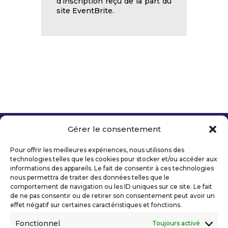
d’inscription reçu de la part du
site EventBrite.
Gérer le consentement
Copyright 2026 Telecom Valley – Tous droits
réservés
Pour offrir les meilleures expériences, nous utilisons des
Mentions légales
technologies telles que les cookies pour stocker et/ou accéder aux
Politique de confidentialité
informations des appareils. Le fait de consentir à ces technologies
nous permettra de traiter des données telles que le
Déclaration d’accessibilité numérique
comportement de navigation ou les ID uniques sur ce site. Le fait
de ne pas consentir ou de retirer son consentement peut avoir un
effet négatif sur certaines caractéristiques et fonctions.
Ils nous soutiennent
Fonctionnel
Toujours activé