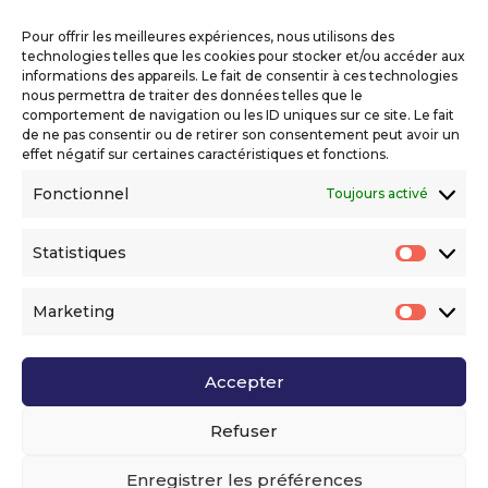
Copyright 2026 Telecom Valley – Tous droits
réservés
Pour offrir les meilleures expériences, nous utilisons des
Mentions légales
technologies telles que les cookies pour stocker et/ou accéder aux
Politique de confidentialité
informations des appareils. Le fait de consentir à ces technologies
nous permettra de traiter des données telles que le
Déclaration d’accessibilité numérique
comportement de navigation ou les ID uniques sur ce site. Le fait
de ne pas consentir ou de retirer son consentement peut avoir un
effet négatif sur certaines caractéristiques et fonctions.
Ils nous soutiennent
Fonctionnel
Toujours activé
Statistiques
Statis
Marketing
Market
Accepter
Voir l’ensemble de nos partenaires
Refuser
Enregistrer les préférences