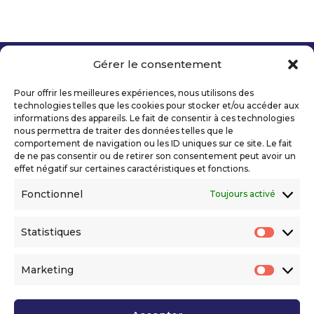
Gérer le consentement
Copyright 2026 Telecom Valley – Tous droits
réservés
Pour offrir les meilleures expériences, nous utilisons des
Mentions légales
technologies telles que les cookies pour stocker et/ou accéder aux
Politique de confidentialité
informations des appareils. Le fait de consentir à ces technologies
nous permettra de traiter des données telles que le
Déclaration d’accessibilité numérique
comportement de navigation ou les ID uniques sur ce site. Le fait
de ne pas consentir ou de retirer son consentement peut avoir un
effet négatif sur certaines caractéristiques et fonctions.
Ils nous soutiennent
Fonctionnel
Toujours activé
Statistiques
Statis
Marketing
Market