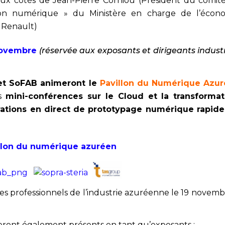
ux côtés de Jean-Pierre Corniou (Président du comit
ion numérique » du Ministère en charge de l’écon
 Renault)
novembre
(réservée aux exposants et dirigeants industr
et SoFAB animeront le
Pavillon du Numérique Azu
es
mini-conférences sur le Cloud et la transformat
ations en direct de prototypage numérique rapide
llon du numérique azuréen
es professionnels de l’industrie azuréenne le 19 novemb
eront également présents en tant qu’exposants :