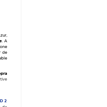
zur,
e
. A
zone
r de
able
opra
tive