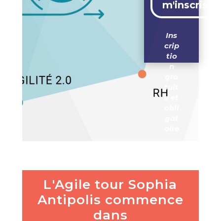
m'inscris
Ins
crip
tio
n
gra
tuit
e et
obli
gat
oire
L'Agile tour Sophia
Antipolis commence
dans