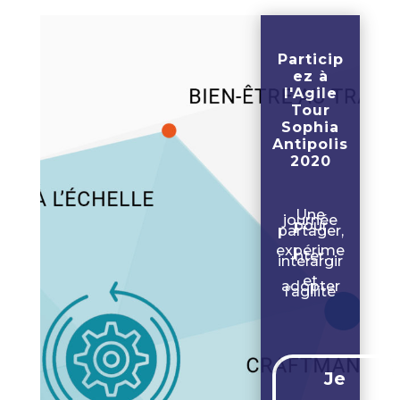
Particip
ez à
l'Agile
Tour
Sophia
Antipolis
2020
Une
journée
pour
partager,
expérime
nter,
interargir
et
adopter
l’agilité
Je