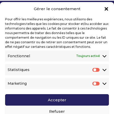
Gérer le consentement
Copyright 2026 Telecom Valley – Tous droits
réservés
Pour offrir les meilleures expériences, nous utilisons des
Mentions légales
technologies telles que les cookies pour stocker et/ou accéder aux
Politique de confidentialité
informations des appareils. Le fait de consentir à ces technologies
nous permettra de traiter des données telles que le
Déclaration d’accessibilité numérique
comportement de navigation ou les ID uniques sur ce site. Le fait
de ne pas consentir ou de retirer son consentement peut avoir un
effet négatif sur certaines caractéristiques et fonctions.
Ils nous soutiennent
Fonctionnel
Toujours activé
Statistiques
Statis
Marketing
Market
Accepter
Voir l’ensemble de nos partenaires
Refuser