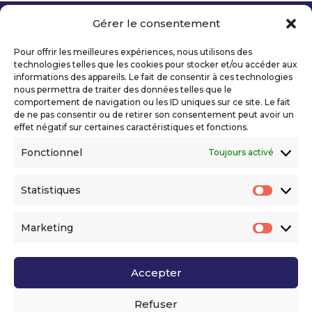
Gérer le consentement
Copyright 2026 Telecom Valley – Tous droits
réservés
Pour offrir les meilleures expériences, nous utilisons des
Mentions légales
technologies telles que les cookies pour stocker et/ou accéder aux
Politique de confidentialité
informations des appareils. Le fait de consentir à ces technologies
nous permettra de traiter des données telles que le
Déclaration d’accessibilité numérique
comportement de navigation ou les ID uniques sur ce site. Le fait
de ne pas consentir ou de retirer son consentement peut avoir un
effet négatif sur certaines caractéristiques et fonctions.
Ils nous soutiennent
Fonctionnel
Toujours activé
Statistiques
Statis
Marketing
Market
Accepter
Voir l’ensemble de nos partenaires
Refuser