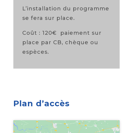
L’installation du programme
se fera sur place.
Coût : 120€ paiement sur
place par CB, chèque ou
espèces.
Plan d’accès