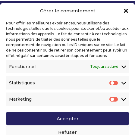
Gérer le consentement
Copyright 2026 Telecom Valley – Tous droits
réservés
Pour offrir les meilleures expériences, nous utilisons des
Mentions légales
technologies telles que les cookies pour stocker et/ou accéder aux
Politique de confidentialité
informations des appareils. Le fait de consentir à ces technologies
nous permettra de traiter des données telles que le
Déclaration d’accessibilité numérique
comportement de navigation ou les ID uniques sur ce site. Le fait
de ne pas consentir ou de retirer son consentement peut avoir un
effet négatif sur certaines caractéristiques et fonctions.
Ils nous soutiennent
Fonctionnel
Toujours activé
Statistiques
Statis
Marketing
Market
Accepter
Voir l’ensemble de nos partenaires
Refuser