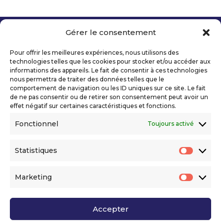
Gérer le consentement
Copyright 2026 Telecom Valley – Tous droits
réservés
Pour offrir les meilleures expériences, nous utilisons des
Mentions légales
technologies telles que les cookies pour stocker et/ou accéder aux
Politique de confidentialité
informations des appareils. Le fait de consentir à ces technologies
nous permettra de traiter des données telles que le
Déclaration d’accessibilité numérique
comportement de navigation ou les ID uniques sur ce site. Le fait
de ne pas consentir ou de retirer son consentement peut avoir un
effet négatif sur certaines caractéristiques et fonctions.
Ils nous soutiennent
Fonctionnel
Toujours activé
Statistiques
Statis
Marketing
Market
Accepter