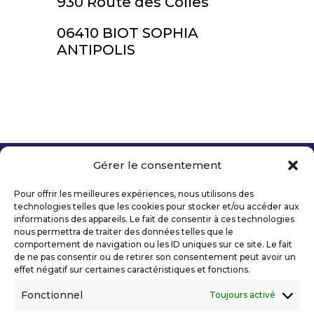
930 Route des Colles
06410 BIOT SOPHIA
ANTIPOLIS
Gérer le consentement
Copyright 2026 Telecom Valley – Tous droits
réservés
Pour offrir les meilleures expériences, nous utilisons des
Mentions légales
technologies telles que les cookies pour stocker et/ou accéder aux
Politique de confidentialité
informations des appareils. Le fait de consentir à ces technologies
nous permettra de traiter des données telles que le
Déclaration d’accessibilité numérique
comportement de navigation ou les ID uniques sur ce site. Le fait
de ne pas consentir ou de retirer son consentement peut avoir un
effet négatif sur certaines caractéristiques et fonctions.
Ils nous soutiennent
Fonctionnel
Toujours activé