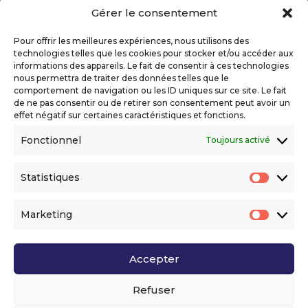
Gérer le consentement
Copyright 2026 Telecom Valley – Tous droits
réservés
Pour offrir les meilleures expériences, nous utilisons des
Mentions légales
technologies telles que les cookies pour stocker et/ou accéder aux
Politique de confidentialité
informations des appareils. Le fait de consentir à ces technologies
nous permettra de traiter des données telles que le
Déclaration d’accessibilité numérique
comportement de navigation ou les ID uniques sur ce site. Le fait
de ne pas consentir ou de retirer son consentement peut avoir un
effet négatif sur certaines caractéristiques et fonctions.
Ils nous soutiennent
Fonctionnel
Toujours activé
Statistiques
Statis
Marketing
Market
Accepter
Voir l’ensemble de nos partenaires
Refuser