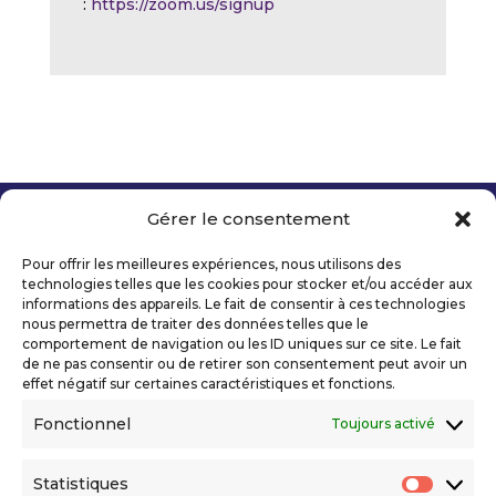
:
https://zoom.us/signup
Gérer le consentement
Copyright 2026 Telecom Valley – Tous droits
réservés
Pour offrir les meilleures expériences, nous utilisons des
Mentions légales
technologies telles que les cookies pour stocker et/ou accéder aux
Politique de confidentialité
informations des appareils. Le fait de consentir à ces technologies
nous permettra de traiter des données telles que le
Déclaration d’accessibilité numérique
comportement de navigation ou les ID uniques sur ce site. Le fait
de ne pas consentir ou de retirer son consentement peut avoir un
effet négatif sur certaines caractéristiques et fonctions.
Ils nous soutiennent
Fonctionnel
Toujours activé
Statistiques
Statis