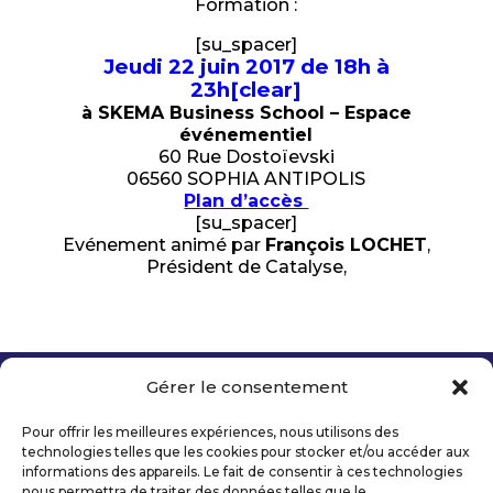
Formation :
[su_spacer]
Jeudi 22 juin 2017 de 18h à
23h[clear]
à SKEMA
Business School – Espace
événementiel
60 Rue Dostoïevski
06560 SOPHIA ANTIPOLIS
Plan d’accès
[su_spacer]
Evénement animé par
François LOCHET
,
Président de Catalyse,
Gérer le consentement
Copyright 2026 Telecom Valley – Tous droits
réservés
Pour offrir les meilleures expériences, nous utilisons des
Mentions légales
technologies telles que les cookies pour stocker et/ou accéder aux
Politique de confidentialité
informations des appareils. Le fait de consentir à ces technologies
nous permettra de traiter des données telles que le