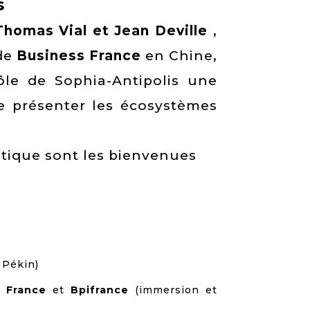
s
Thomas Vial et Jean Deville
,
 de
Business France
en Chine,
le de Sophia-Antipolis une
de présenter les écosystèmes
gétique sont les bienvenues
 Pékin)
 France
et
Bpifrance
(immersion et