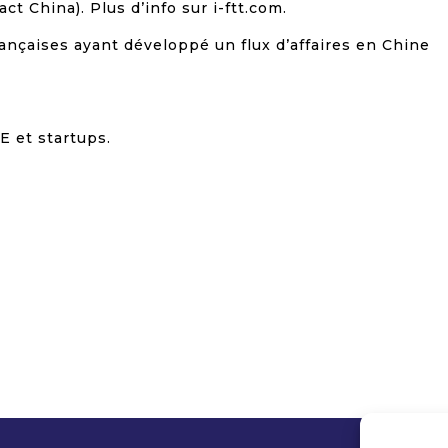
t China). Plus d’info sur i-ftt.com.
rançaises ayant développé un flux d’affaires en Chine
E et startups.
Support de présentation de l'évènement