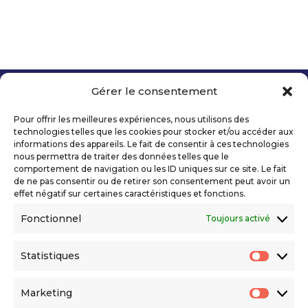
Gérer le consentement
Copyright 2026 Telecom Valley – Tous droits
réservés
Pour offrir les meilleures expériences, nous utilisons des
Mentions légales
technologies telles que les cookies pour stocker et/ou accéder aux
Politique de confidentialité
informations des appareils. Le fait de consentir à ces technologies
nous permettra de traiter des données telles que le
Déclaration d’accessibilité numérique
comportement de navigation ou les ID uniques sur ce site. Le fait
de ne pas consentir ou de retirer son consentement peut avoir un
effet négatif sur certaines caractéristiques et fonctions.
Ils nous soutiennent
Fonctionnel
Toujours activé
Statistiques
Statis
Marketing
Market