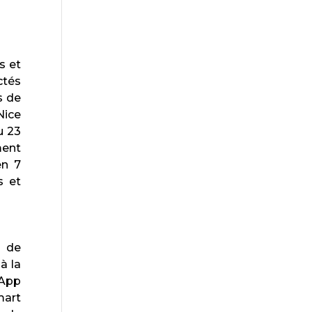
s et
ctés
s de
Nice
u 23
ment
en 7
s et
s de
à la
 App
mart