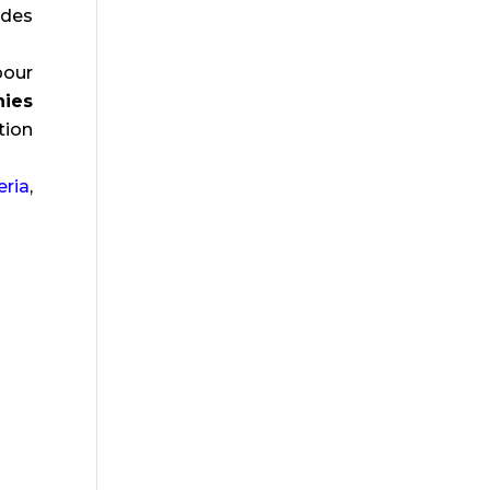
 des
pour
ies
tion
eria
,