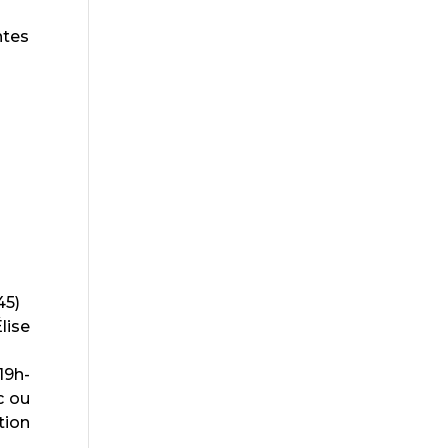
ntes
45)
lise
19h-
c ou
tion