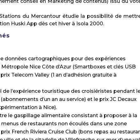
gnement conseil en Marketing de contenus) issu du vot
Stations du Mercantour étudie la possibilité de mettr
tion Huski App dès cet hiver à Isola 2000.
més
de données cartographiques pour des expériences
la Métropole Nice Côte d’Azur (Smartboxes et clés USB
prix Telecom Valley (1 an d’adhésion gratuite à
 de l’expérience touristique des croisiéristes pendant l
r (abonnements d’un an au service) et le prix JC Decaux
xpérimentation à Nice).
e le gaspillage alimentaire consistant à proposer à la
 menus de restaurants non écoulés dans une zone
rix French Riviera Cruise Club (bons repas au restaura
e ville et de la citadelle de Villefranche-sur-mer d’une va