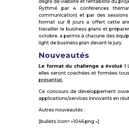
degré de viabilité et rentabilité du proj
Rythmé par 4 conférences thématiq
communication) et par des sessions
format sur 8 jours a offert cette a
travailler le business plans et préparer
octobre, a permis à chacune des équip
light de business plan devant le jury.
Nouveautés
Le format du challenge a évolué !
L
elles seront coachées et formées tous
présentiel.
Ce concours de développement ouvert 
applications/services innovants en réut
Autres nouveautés :
[bullets icon= »1046.png »]