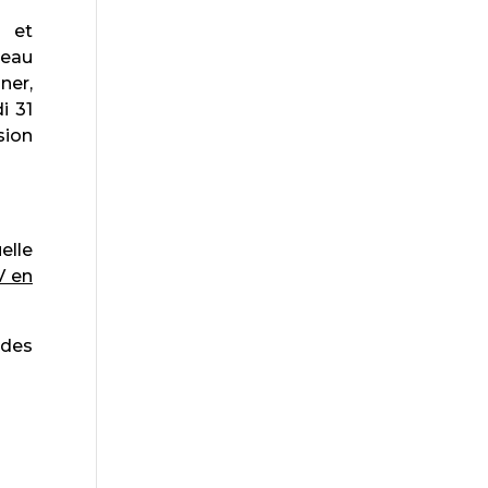
g et
veau
ner,
i 31
sion
elle
V en
 des