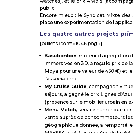
watches), et le prix Alvidis (accompa
public.
Encore mieux : le Syndicat Mixte des 
place une expérimentation de l’applica
Les quatre autres projets pri
[bullets icon= »1046.png »]
Kasubonbon
, moteur d’agrégation 
immersives en 3D, a reçu le prix de 
Moya pour une valeur de 450 €) et le 
l’association).
My Cruise Guide
, compagnon virtuel
séjours, a gagné le prix Lignes d’Azu
(présence sur le mobilier urbain en e
Menu Match,
service numérique contr
vente auprès de consommateurs les
géographique donnée, a remporté le p
MAYSSA et visites guidées de la vieill