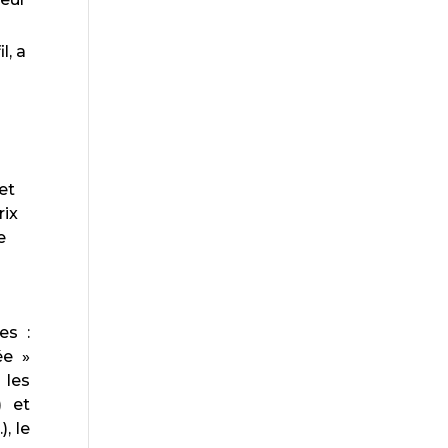
l, a
et
rix
e
es :
ée »
 les
) et
, le