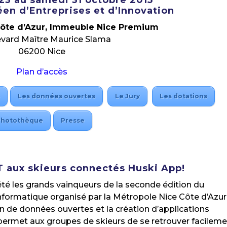
23 au samedi 31 octobre 2015
en d’Entreprises et d’Innovation
Côte d’Azur, Immeuble Nice Premium
evard Maître Maurice Slama
06200 Nice
Plan d’accès
s
Les données ouvertes
Le Jury
Les dotations
Photothèque
Presse
aux skieurs connectés Huski App!
té les grands vainqueurs de la seconde édition du
matique organisé par la Métropole Nice Côte d’Azur
on de données ouvertes et la création d’applications
permet aux groupes de skieurs de se retrouver facilem