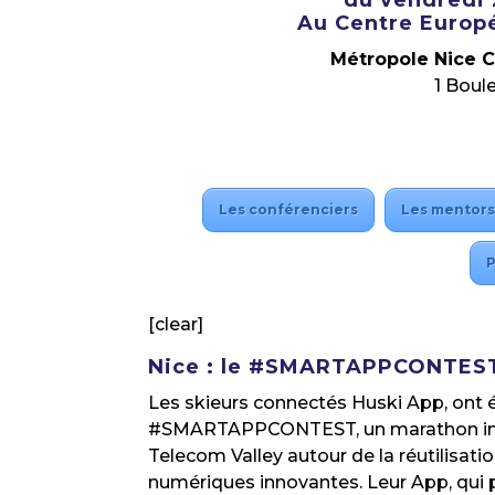
du vendredi 
Au Centre Europé
Métropole Nice 
1 Boul
Les conférenciers
Les mentor
[clear]
Nice : le #SMARTAPPCONTEST 
Les skieurs connectés Huski App, ont é
#SMARTAPPCONTEST, un marathon infor
Telecom Valley autour de la réutilisati
numériques innovantes. Leur App, qui 