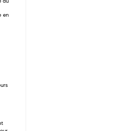
e du
e en
eurs
nt
leur