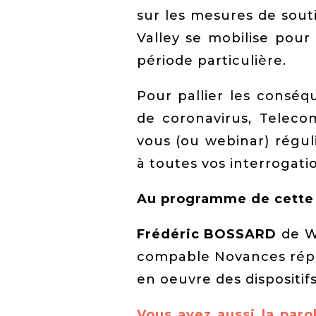
sur les mesures de sout
Valley se mobilise pou
période particulière.
Pour pallier les consé
de coronavirus, Teleco
vous (ou webinar) régul
à toutes vos interrogati
Au programme de cette 
Frédéric BOSSARD
de W
compable Novances répo
en oeuvre des dispositifs
Vous avez aussi la par