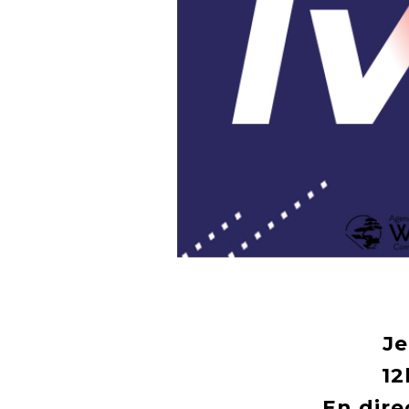
Je
12
En dire