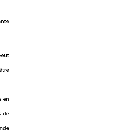
ante
peut
être
n en
s de
ende