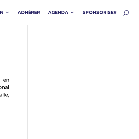
ON
ADHÉRER
AGENDA
SPONSORISER
,
en
onal
lle,