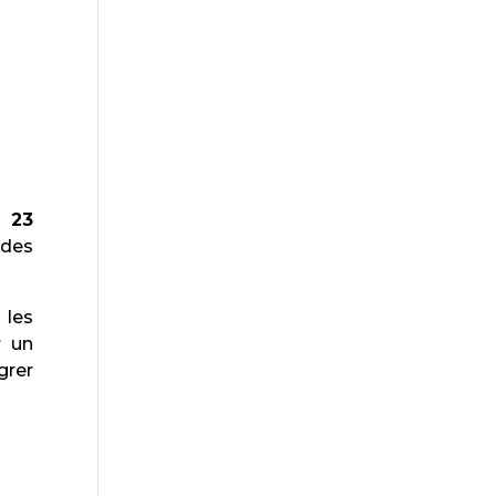
 23
des
 les
r un
grer