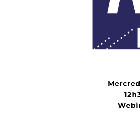
Mercred
12h
Webin