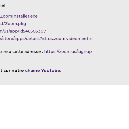
iel
t/ZoomInstaller.exe
test/Zoom.pkg
com/us/app/id546505307
om/store/apps/details?id=us.zoom.videomeetin
crire à cette adresse :
https://zoom.us/signup
t sur notre
chaîne Youtube
.