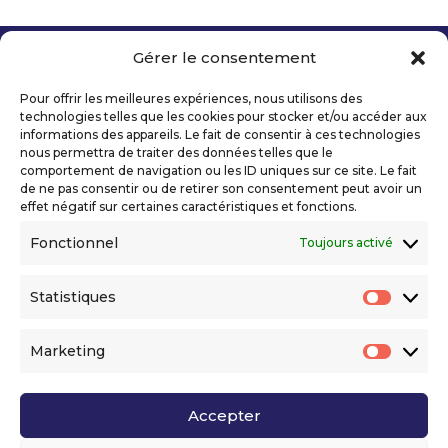
Gérer le consentement
Copyright 2026 Telecom Valley – Tous droits
réservés
Pour offrir les meilleures expériences, nous utilisons des
Mentions légales
technologies telles que les cookies pour stocker et/ou accéder aux
Politique de confidentialité
informations des appareils. Le fait de consentir à ces technologies
nous permettra de traiter des données telles que le
Déclaration d’accessibilité numérique
comportement de navigation ou les ID uniques sur ce site. Le fait
de ne pas consentir ou de retirer son consentement peut avoir un
effet négatif sur certaines caractéristiques et fonctions.
Ils nous soutiennent
Fonctionnel
Toujours activé
Statistiques
Statis
Marketing
Market
Accepter
Voir l’ensemble de nos partenaires