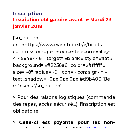
Inscription
Inscription obligatoire avant le Mardi 23
janvier 2018.
[su_button
url= »https://www.eventbrite.fr/e/billets-
commission-open-source-telecom-valley-
41456484461″ target= »blank » style= »flat »
background= »#2256a6″ color= »#ffffff »
size= »8″ radius= »0″ icon= »icon: sign-in »
text_shadow= »0px 0px 0px #d9b400″]Je
m’inscris[/su_button]
> Pour des raisons logistiques (commande
des repas, accès sécurisé…), l’inscription est
obligatoire.
> Celle-ci est payante pour les non-