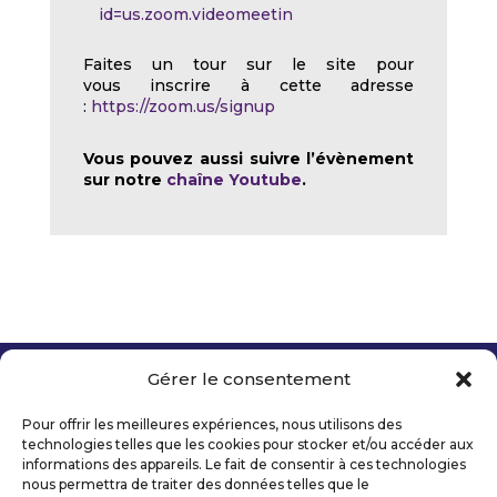
id=us.zoom.videomeetin
Faites un tour sur le site pour
vous inscrire à cette adresse
:
https://zoom.us/signup
Vous pouvez aussi suivre l’évènement
sur notre
chaîne Youtube
.
Gérer le consentement
Copyright 2026 Telecom Valley – Tous droits
réservés
Pour offrir les meilleures expériences, nous utilisons des
Mentions légales
technologies telles que les cookies pour stocker et/ou accéder aux
Politique de confidentialité
informations des appareils. Le fait de consentir à ces technologies
nous permettra de traiter des données telles que le
Déclaration d’accessibilité numérique