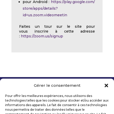
pour Android :
https://play.google.com/
store/apps/details?
id=us.zoom.videomeetin
Faites un tour sur le site pour
vous inscrire à cette adresse
:
https://zoom.us/signup
Gérer le consentement
Copyright 2026 Telecom Valley – Tous droits
réservés
Pour offrir les meilleures expériences, nous utilisons des
Mentions légales
technologies telles que les cookies pour stocker et/ou accéder aux
Politique de confidentialité
informations des appareils. Le fait de consentir à ces technologies
nous permettra de traiter des données telles que le
Déclaration d’accessibilité numérique