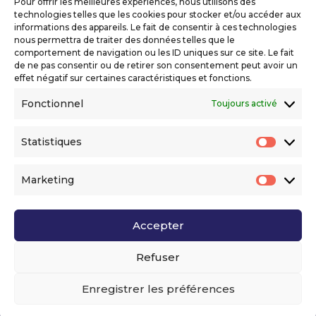
Pour offrir les meilleures expériences, nous utilisons des
Mentions légales
technologies telles que les cookies pour stocker et/ou accéder aux
Politique de confidentialité
informations des appareils. Le fait de consentir à ces technologies
nous permettra de traiter des données telles que le
Déclaration d’accessibilité numérique
comportement de navigation ou les ID uniques sur ce site. Le fait
de ne pas consentir ou de retirer son consentement peut avoir un
effet négatif sur certaines caractéristiques et fonctions.
Ils nous soutiennent
Fonctionnel
Toujours activé
Statistiques
Statis
Marketing
Market
Accepter
Voir l’ensemble de nos partenaires
Refuser
Enregistrer les préférences