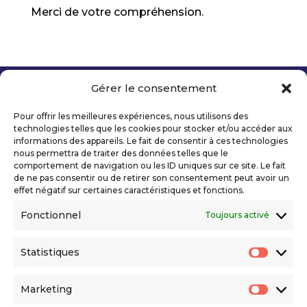
Merci de votre compréhension.
Gérer le consentement
Copyright 2026 Telecom Valley – Tous droits
réservés
Pour offrir les meilleures expériences, nous utilisons des
Mentions légales
technologies telles que les cookies pour stocker et/ou accéder aux
Politique de confidentialité
informations des appareils. Le fait de consentir à ces technologies
nous permettra de traiter des données telles que le
Déclaration d’accessibilité numérique
comportement de navigation ou les ID uniques sur ce site. Le fait
de ne pas consentir ou de retirer son consentement peut avoir un
effet négatif sur certaines caractéristiques et fonctions.
Ils nous soutiennent
Fonctionnel
Toujours activé
Statistiques
Statis
Marketing
Market