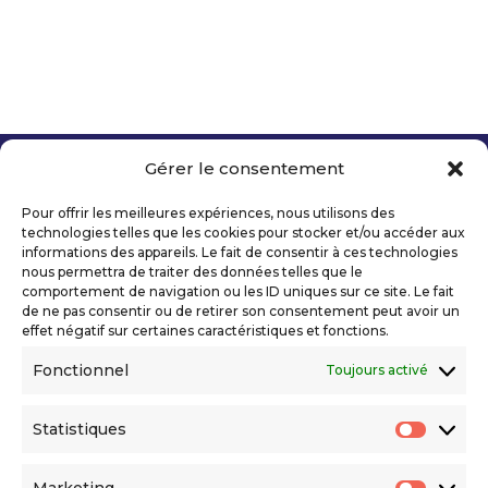
Gérer le consentement
Copyright 2026 Telecom Valley – Tous droits
réservés
Pour offrir les meilleures expériences, nous utilisons des
Mentions légales
technologies telles que les cookies pour stocker et/ou accéder aux
Politique de confidentialité
informations des appareils. Le fait de consentir à ces technologies
nous permettra de traiter des données telles que le
Déclaration d’accessibilité numérique
comportement de navigation ou les ID uniques sur ce site. Le fait
de ne pas consentir ou de retirer son consentement peut avoir un
effet négatif sur certaines caractéristiques et fonctions.
Ils nous soutiennent
Fonctionnel
Toujours activé
Statistiques
Statis