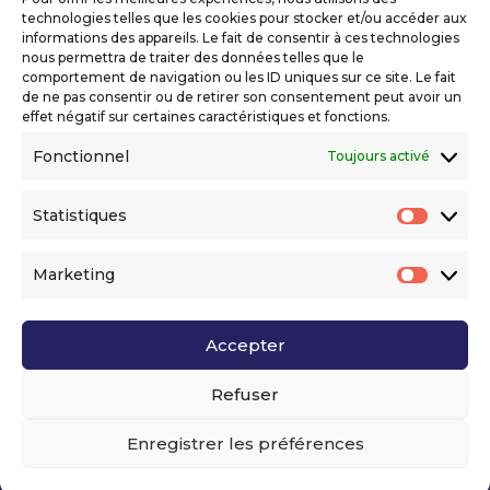
Mentions légales
technologies telles que les cookies pour stocker et/ou accéder aux
Politique de confidentialité
informations des appareils. Le fait de consentir à ces technologies
nous permettra de traiter des données telles que le
Déclaration d’accessibilité numérique
comportement de navigation ou les ID uniques sur ce site. Le fait
de ne pas consentir ou de retirer son consentement peut avoir un
effet négatif sur certaines caractéristiques et fonctions.
Ils nous soutiennent
Fonctionnel
Toujours activé
Statistiques
Statis
Marketing
Market
Accepter
Voir l’ensemble de nos partenaires
Refuser
Enregistrer les préférences