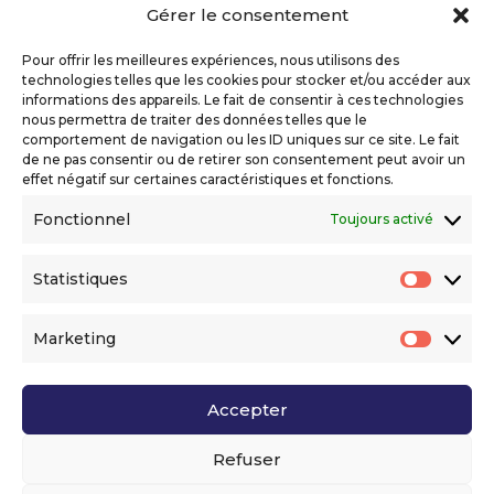
Gérer le consentement
Copyright 2026 Telecom Valley – Tous droits
réservés
Pour offrir les meilleures expériences, nous utilisons des
Mentions légales
technologies telles que les cookies pour stocker et/ou accéder aux
Politique de confidentialité
informations des appareils. Le fait de consentir à ces technologies
nous permettra de traiter des données telles que le
Déclaration d’accessibilité numérique
comportement de navigation ou les ID uniques sur ce site. Le fait
de ne pas consentir ou de retirer son consentement peut avoir un
effet négatif sur certaines caractéristiques et fonctions.
Ils nous soutiennent
Fonctionnel
Toujours activé
Statistiques
Statis
Marketing
Market
Accepter
Voir l’ensemble de nos partenaires
Refuser