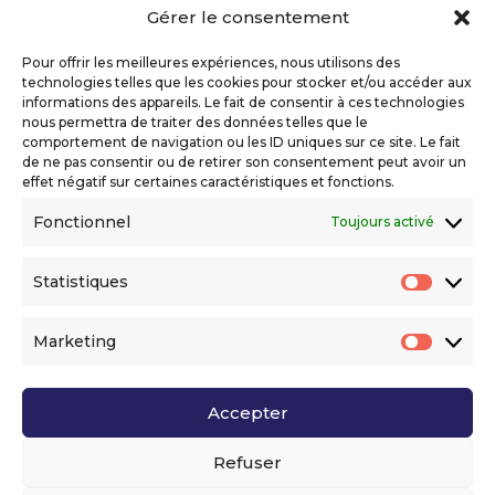
Gérer le consentement
Copyright 2026 Telecom Valley – Tous droits
réservés
Pour offrir les meilleures expériences, nous utilisons des
Mentions légales
technologies telles que les cookies pour stocker et/ou accéder aux
Politique de confidentialité
informations des appareils. Le fait de consentir à ces technologies
nous permettra de traiter des données telles que le
Déclaration d’accessibilité numérique
comportement de navigation ou les ID uniques sur ce site. Le fait
de ne pas consentir ou de retirer son consentement peut avoir un
effet négatif sur certaines caractéristiques et fonctions.
Ils nous soutiennent
Fonctionnel
Toujours activé
Statistiques
Statis
Marketing
Market
Accepter
Voir l’ensemble de nos partenaires
Refuser